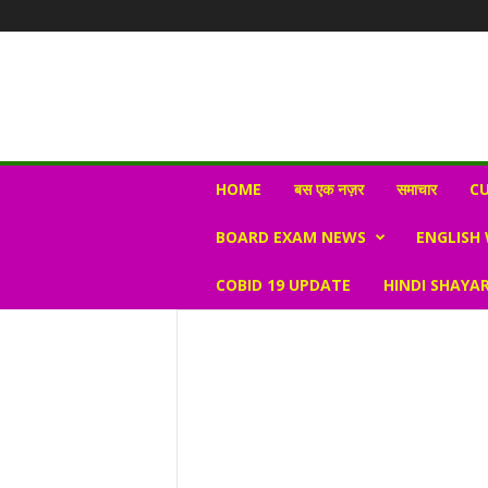
N
HOME
बस एक नज़र
समाचार
CU
e
w
BOARD EXAM NEWS
ENGLISH
s
V
COBID 19 UPDATE
HINDI SHAYAR
i
r
a
l
S
K