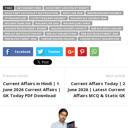
TAGS
ALP VACANCY 2026
ASSISTANT LOCO PILOT BHARTI
ASSISTANT LOCO PILOT NOTIFICATION
GOVT JOB 2026
INDIAN RAILWAY VACANCY
ITI RAILWAY JOB
LATEST RAILWAY VACANCY
RAILWAY ALP VACANCY 2026
RAILWAY EXAM 2026
RAILWAY JOB 2026
RAILWAY JOBS HINDI
RAILWAY RECRUITMENT BOARD
RAILWAY VACANCY UPDATE
RRB ALP APPLY ONLINE
RRB ALP NOTIFICATION PDF
RRB ALP ONLINE FORM
RRB ALP RECRUITMENT 2026
RRB RECRUITMENT 2026
SARKARI NAUKRI RAILWAY
SARKARI RESULT RAILWAY JOB
Facebook
Twitter
Previous article
Next article
Current Affairs in Hindi | 1
Current Affairs Today | 2
June 2026 Current Affairs |
June 2026 | Latest Current
GK Today PDF Download
Affairs MCQ & Static GK