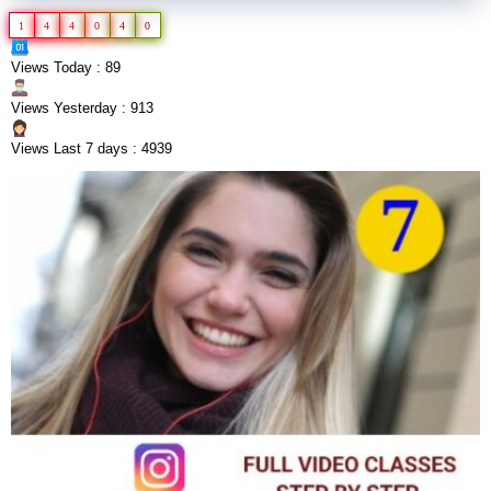
1
4
4
0
4
0
Views Today : 89
Views Yesterday : 913
Views Last 7 days : 4939