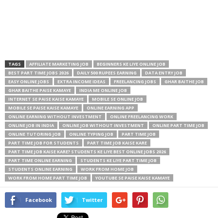
TAGS
AFFILIATE MARKETING JOB
BEGINNERS KE LIYE ONLINE JOB
BEST PART TIME JOBS 2026
DAILY 500 RUPEES EARNING
DATA ENTRY JOB
EASY ONLINE JOBS
EXTRA INCOME IDEAS
FREELANCING JOBS
GHAR BAITHE JOB
GHAR BAITHE PAISE KAMAYE
INDIA ME ONLINE JOB
INTERNET SE PAISE KAISE KAMAYE
MOBILE SE ONLINE JOB
MOBILE SE PAISE KAISE KAMAYE
ONLINE EARNING APP
ONLINE EARNING WITHOUT INVESTMENT
ONLINE FREELANCING WORK
ONLINE JOB IN INDIA
ONLINE JOB WITHOUT INVESTMENT
ONLINE PART TIME JOB
ONLINE TUTORING JOB
ONLINE TYPING JOB
PART TIME JOB
PART TIME JOB FOR STUDENTS
PART TIME JOB KAISE KARE
PART TIME JOB KAISE KARE? STUDENTS KE LIYE BEST ONLINE JOBS 2026
PART TIME ONLINE EARNING
STUDENTS KE LIYE PART TIME JOB
STUDENTS ONLINE EARNING
WORK FROM HOME JOB
WORK FROM HOME PART TIME JOB
YOUTUBE SE PAISE KAISE KAMAYE
Facebook
Twitter