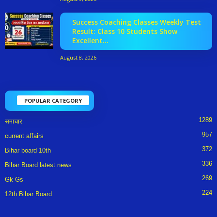
Success Coaching Classes Weekly Test
Result: Class 10 Students Show
Excellent...
August 8, 2026
POPULAR CATEGORY
1289
समाचार
957
current affairs
372
Bihar board 10th
336
Bihar Board latest news
269
Gk Gs
224
12th Bihar Board