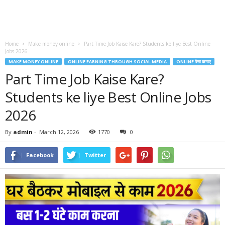
Home
Make money online
Part Time Job Kaise Kare? Students ke liye Best Online
Jobs 2026
MAKE MONEY ONLINE
ONLINE EARNING THROUGH SOCIAL MEDIA
ONLINE पैसा कमाए
Part Time Job Kaise Kare?
Students ke liye Best Online Jobs
2026
By
admin
-
March 12, 2026
1770
0
Facebook
Twitter