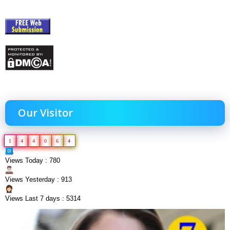
Our Visitor
1
4
4
0
6
4
Views Today : 780
Views Yesterday : 913
Views Last 7 days : 5314