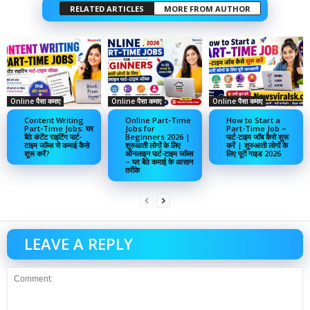
RELATED ARTICLES
MORE FROM AUTHOR
Online पैसा कमाए
Online पैसा कमाए
Online पैसा कमाए
Content Writing
Online Part-Time
How to Start a
Part-Time Jobs: घर
Jobs for
Part-Time Job –
बैठे कंटेंट राइटिंग पार्ट-
Beginners 2026 |
पार्ट-टाइम जॉब कैसे शुरू
टाइम जॉब्स से कमाई कैसे
शुरुआती लोगों के लिए
करें | शुरुआती लोगों के
शुरू करें?
ऑनलाइन पार्ट-टाइम जॉब्स
लिए पूरी गाइड 2026
– घर बैठे कमाई के आसान
तरीके
LEAVE A REPLY