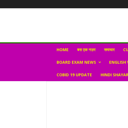
N
HOME
बस एक नज़र
समाचार
CU
e
w
BOARD EXAM NEWS
ENGLISH
s
V
COBID 19 UPDATE
HINDI SHAYAR
i
r
a
l
S
K