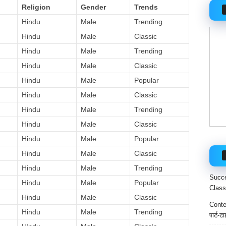
Religion
Gender
Trends
Hindu
Male
Trending
Hindu
Male
Classic
Hindu
Male
Trending
Hindu
Male
Classic
Hindu
Male
Popular
Hindu
Male
Classic
Hindu
Male
Trending
Hindu
Male
Classic
Hindu
Male
Popular
Hindu
Male
Classic
Hindu
Male
Trending
Succe
Hindu
Male
Popular
Class
Hindu
Male
Classic
Conten
Hindu
Male
Trending
पार्ट-ट