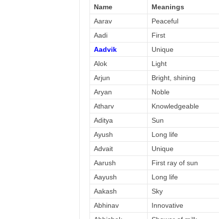
Name
Meanings
Aarav
Peaceful
Aadi
First
Aadvik
Unique
Alok
Light
Arjun
Bright, shining
Aryan
Noble
Atharv
Knowledgeable
Aditya
Sun
Ayush
Long life
Advait
Unique
Aarush
First ray of sun
Aayush
Long life
Aakash
Sky
Abhinav
Innovative