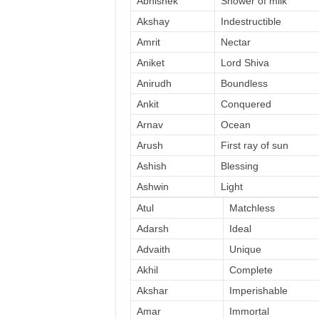
Abhishek
Shower of milk
Akshay
Indestructible
Amrit
Nectar
Aniket
Lord Shiva
Anirudh
Boundless
Ankit
Conquered
Arnav
Ocean
Arush
First ray of sun
Ashish
Blessing
Ashwin
Light
Atul
Matchless
Adarsh
Ideal
Advaith
Unique
Akhil
Complete
Akshar
Imperishable
Amar
Immortal