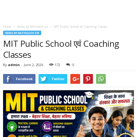
Home
News by Mithilesh sir
MIT Public School एवं Coaching Classes
NEWS BY MITHILESH SIR
MIT Public School एवं Coaching
Classes
By
admin
-
June 2, 2026
172
0
Facebook
Twitter