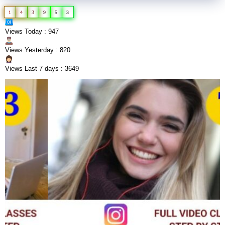
1
4
3
9
5
3
Views Today : 947
Views Yesterday : 820
Views Last 7 days : 3649