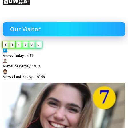
Our Visitor
1
4
4
0
5
5
Views Today : 611
Views Yesterday : 913
Views Last 7 days : 5145