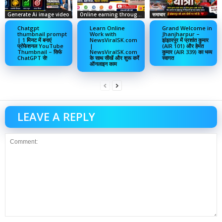
Generate Ai image video
Online earning through social media
समाचार
Chatgpt
Learn Online
Grand Welcome in
thumbnail prompt
Work with
Jhanjharpur –
| 1 मिनट में बनाएं
NewsViralSK.com
झंझारपुर में प्रशांत कुमार
प्रोफेशनल YouTube
|
(AIR 101) और हेमंत
Thumbnail – सिर्फ
NewsViralSK.com
कुमार (AIR 339) का भव्य
ChatGPT से!
के साथ सीखें और शुरू करें
स्वागत
ऑनलाइन काम
LEAVE A REPLY