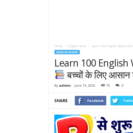
Home
English word
Learn 100 English Words Star
ENGLISH WORD
Learn 100 English 
बच्चों के लिए आसान 
By
admin
-
June 15, 2026
73
0
SHARE
Facebook
Twitt