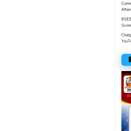
Curre
Affai
BSEB 
Score
Chatgp
YouTu