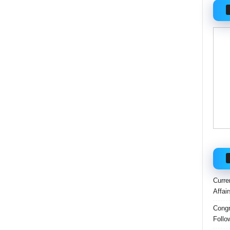
Curre
Affai
Congr
Follo