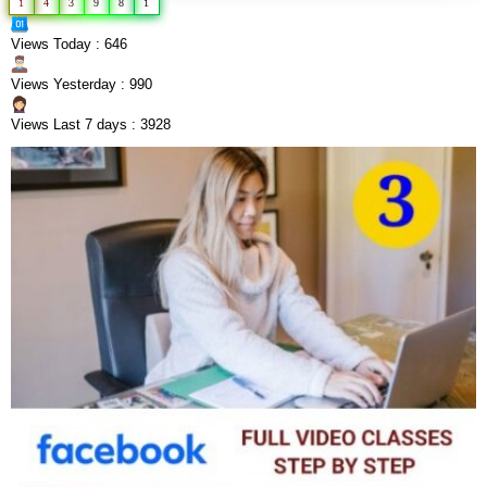
1
4
3
9
8
1
Views Today : 646
Views Yesterday : 990
Views Last 7 days : 3928