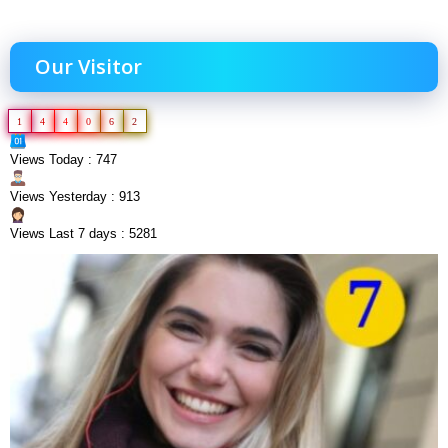
Our Visitor
1
4
4
0
6
2
Views Today : 747
Views Yesterday : 913
Views Last 7 days : 5281