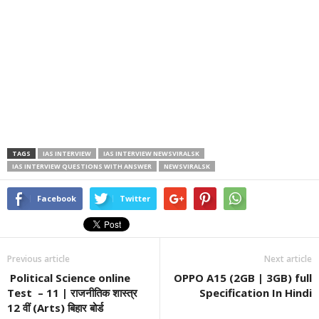
TAGS
IAS INTERVIEW
IAS INTERVIEW NEWSVIRALSK
IAS INTERVIEW QUESTIONS WITH ANSWER
NEWSVIRALSK
Facebook
Twitter
Previous article
Next article
Political Science online
OPPO A15 (2GB | 3GB) full
Test – 11 | राजनीतिक शास्त्र
Specification In Hindi
12 वीं (Arts) बिहार बोर्ड