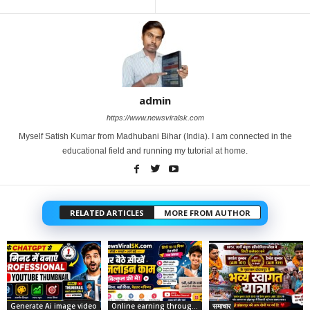
admin
https://www.newsviralsk.com
Myself Satish Kumar from Madhubani Bihar (India). I am connected in the
educational field and running my tutorial at home.
RELATED ARTICLES
MORE FROM AUTHOR
Generate Ai image video
Online earning through social media
समाचार