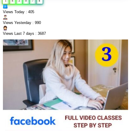
1
4
3
9
7
4
Views Today : 405
Views Yesterday : 990
Views Last 7 days : 3687