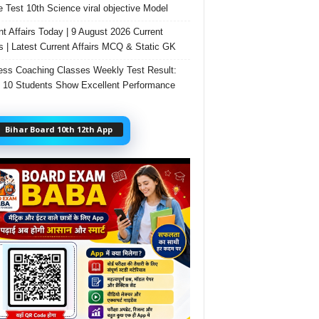
e Test 10th Science viral objective Model
nt Affairs Today | 9 August 2026 Current
rs | Latest Current Affairs MCQ & Static GK
ss Coaching Classes Weekly Test Result:
 10 Students Show Excellent Performance
Bihar Board 10th 12th App