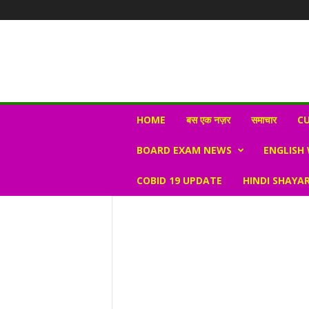
N
HOME
बस एक नज़र
समाचार
CU
e
w
BOARD EXAM NEWS
ENGLISH
s
V
COBID 19 UPDATE
HINDI SHAYAR
i
r
a
l
S
K