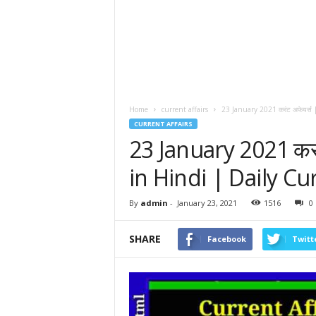
Home
current affairs
23 January 2021 करंट अफेयर्स 
CURRENT AFFAIRS
23 January 2021 करं
in Hindi | Daily Cu
By
admin
-
January 23, 2021
1516
0
SHARE
Facebook
Twitt