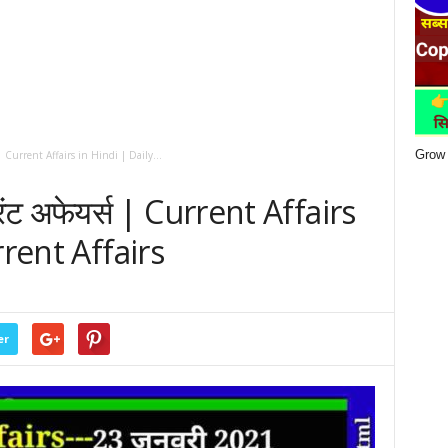
Grow 
| Current Affairs in Hindi | Daily...
ट अफेयर्स | Current Affairs
rrent Affairs
er