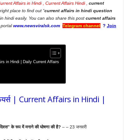
rrent Affairs in Hindi , Current Affairs Hindi ,
current
right place to find out “
current affairs in hindi question
 in hindi easily. You can also share this post
current affairs
 portal
www.newsviralsk.com
Telegram channel
?
Join
rs in Hindi | Daily Current Affairs
र्स | Current Affairs in Hindi |
िवस” के रूप में मनाने की घोषणा की है?
– – 23 जनवरी