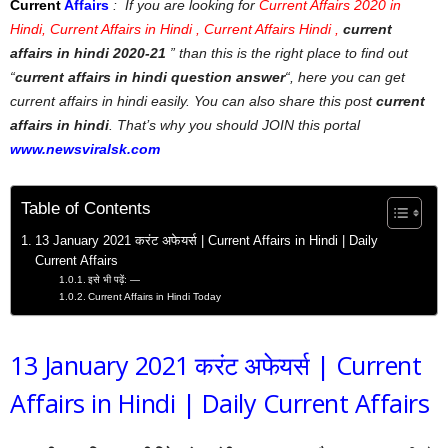
Current
Affairs
: If you are looking for
Current Affairs 2020 in
Hindi, Current Affairs in Hindi , Current Affairs Hindi ,
current
affairs in hindi 2020-21
” than this is the right place to find out
“
current affairs in hindi question answer
“, here you can get
current affairs in hindi easily. You can also share this post
current
affairs in hindi
. That’s why you should JOIN this portal
www.newsviralsk.com
Table of Contents
13 January 2021 करंट अफेयर्स | Current Affairs in Hindi | Daily
Current Affairs
इसे भी पढ़ें: —
Current Affairs in Hindi Today
13 January 2021 करंट अफेयर्स | Current
Affairs in Hindi | Daily Current Affairs