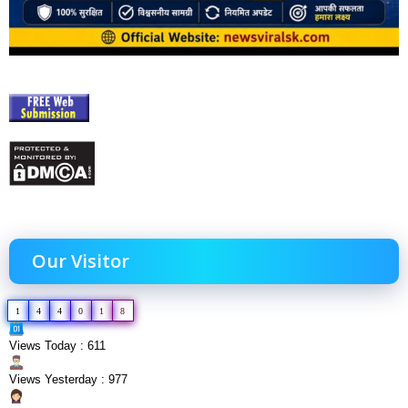
Our Visitor
1
4
4
0
1
8
Views Today : 611
Views Yesterday : 977