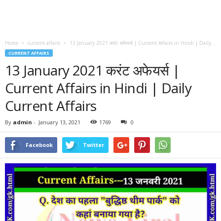
Home
current affairs
13 January 2021 करंट अफेयर्स | Current Affairs in Hindi | Daily...
CURRENT AFFAIRS
13 January 2021 करंट अफेयर्स |
Current Affairs in Hindi | Daily
Current Affairs
By
admin
-
January 13, 2021
1769
0
Facebook
Twitter