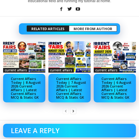
educational field and running my tutorial at home.
RELATED ARTICLES
MORE FROM AUTHOR
current affairs
current affairs
current affairs
Current Affairs
Current Affairs
Current Affairs
Today | 8 August
Today | 7 August
Today | 6 August
2026 Current
2026 Current
2026 Current
Affairs | Latest
Affairs | Latest
Affairs | Latest
Current Affairs
Current Affairs
Current Affairs
MCQ & Static GK
MCQ & Static GK
MCQ & Static GK
LEAVE A REPLY