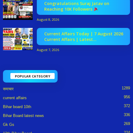
Congratulations Suraj Jatav on
Reaching 10K Followers
August 8, 2026
Current Affairs Today | 7 August 2026
Current Affairs | Latest...
August 7, 2026
POPULAR CATEGORY
1289
समाचार
956
current affairs
372
Bihar board 10th
336
Bihar Board latest news
269
Gk Gs
224