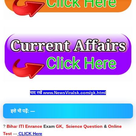
याद रखें www.NewsViralsk.com/gk.html
इसे भी पढ़ें: —
?
Biha
r
ITI Enrance
Exam
GK, Science Question
&
Online
Test
—
CLICK Here