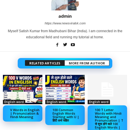
admin
https://www.newsviralsk.com
Myself Satish Kumar from Madhubani Bihar (India). I am connected in the
educational field and running my tutorial at home.
RELATED ARTICLES
MORE FROM AUTHOR
English word
English word
English word
V Words in English
100 Common
100 T Letter
| Pronunciation &
English Words
Words with Hindi
Hindi Meaning
Starting with U |
Meaning and
हिंदी अर्थ सहित
Pronunciation | T
से शुरू होने वाले 100
English Words |