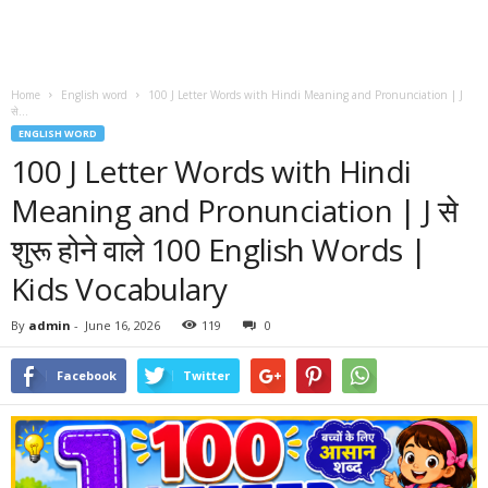
Home
English word
100 J Letter Words with Hindi Meaning and Pronunciation | J
से...
ENGLISH WORD
100 J Letter Words with Hindi
Meaning and Pronunciation | J से
शुरू होने वाले 100 English Words |
Kids Vocabulary
By
admin
-
June 16, 2026
119
0
Facebook
Twitter