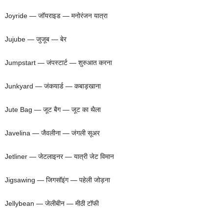
Joyride — जॉयराइड — मनोरंजन यात्रा
Jujube — जुजूब — बेर
Jumpstart — जंपस्टार्ट — शुरुआत करना
Junkyard — जंकयार्ड — कबाड़खाना
Jute Bag — जूट बैग — जूट का थैला
Javelina — जैवलीना — जंगली सूअर
Jetliner — जेटलाइनर — यात्री जेट विमान
Jigsawing — जिगसॉइंग — पहेली जोड़ना
Jellybean — जेलीबीन — मीठी टॉफी