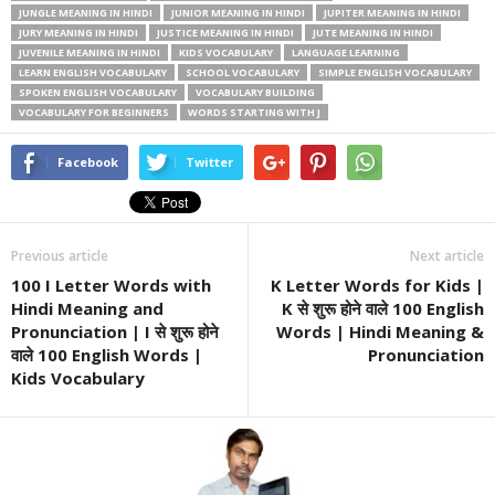
JUNGLE MEANING IN HINDI
JUNIOR MEANING IN HINDI
JUPITER MEANING IN HINDI
JURY MEANING IN HINDI
JUSTICE MEANING IN HINDI
JUTE MEANING IN HINDI
JUVENILE MEANING IN HINDI
KIDS VOCABULARY
LANGUAGE LEARNING
LEARN ENGLISH VOCABULARY
SCHOOL VOCABULARY
SIMPLE ENGLISH VOCABULARY
SPOKEN ENGLISH VOCABULARY
VOCABULARY BUILDING
VOCABULARY FOR BEGINNERS
WORDS STARTING WITH J
Facebook
Twitter
Previous article
Next article
100 I Letter Words with
K Letter Words for Kids |
Hindi Meaning and
K से शुरू होने वाले 100 English
Pronunciation | I से शुरू होने
Words | Hindi Meaning &
वाले 100 English Words |
Pronunciation
Kids Vocabulary