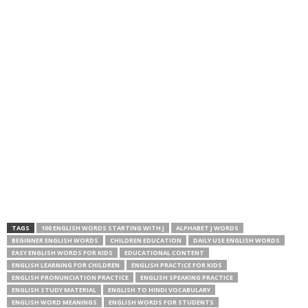
TAGS
100 ENGLISH WORDS STARTING WITH J
ALPHABET J WORDS
BEGINNER ENGLISH WORDS
CHILDREN EDUCATION
DAILY USE ENGLISH WORDS
EASY ENGLISH WORDS FOR KIDS
EDUCATIONAL CONTENT
ENGLISH LEARNING FOR CHILDREN
ENGLISH PRACTICE FOR KIDS
ENGLISH PRONUNCIATION PRACTICE
ENGLISH SPEAKING PRACTICE
ENGLISH STUDY MATERIAL
ENGLISH TO HINDI VOCABULARY
ENGLISH WORD MEANINGS
ENGLISH WORDS FOR STUDENTS