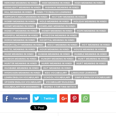
HEROINE MEANING IN HINDI
HIDE MEANING IN HINDI
HIGH MEANING IN HINDI
HIGHLIGHT MEANING IN HINDI
HIGHWAY MEANING IN HINDI
HILL MEANING IN HINDI
HINDI TO ENGLISH LEARNING
HIPPOPOTAMUS MEANING IN HINDI
HISTORY MEANING IN HINDI
HOBBY MEANING IN HINDI
HOLD MEANING IN HINDI
HOLIDAY MEANING IN HINDI
HOME MEANING IN HINDI
HOMELAND MEANING IN HINDI
HONEST MEANING IN HINDI
HONEY MEANING IN HINDI
HOPE MEANING IN HINDI
HOPEFUL MEANING IN HINDI
HORIZON MEANING IN HINDI
HORSE MEANING IN HINDI
HOSPITAL MEANING IN HINDI
HOSPITALITY MEANING IN HINDI
HOST MEANING IN HINDI
HOT MEANING IN HINDI
HOTEL MEANING IN HINDI
HOUR MEANING IN HINDI
HOUSE MEANING IN HINDI
HUGE MEANING IN HINDI
HUMAN MEANING IN HINDI
HUMBLE MEANING IN HINDI
HUMOR MEANING IN HINDI
HUNGRY MEANING IN HINDI
HUNT MEANING IN HINDI
HUNTER MEANING IN HINDI
HURRY MEANING IN HINDI
HURT MEANING IN HINDI
HUSBAND MEANING IN HINDI
HUT MEANING IN HINDI
HYDROGEN MEANING IN HINDI
KIDS VOCABULARY
LANGUAGE LEARNING
LEARN ENGLISH VOCABULARY
SCHOOL VOCABULARY
SIMPLE ENGLISH VOCABULARY
SPOKEN ENGLISH VOCABULARY
VOCABULARY BUILDING
VOCABULARY FOR BEGINNERS
WORDS STARTING WITH H
Facebook
Twitter