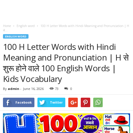
Home
English word
100 H Letter Words with Hindi Meaning and Pronunciation | H
से...
ENGLISH WORD
100 H Letter Words with Hindi
Meaning and Pronunciation | H से
शुरू होने वाले 100 English Words |
Kids Vocabulary
By
admin
-
June 16, 2026
73
0
Facebook
Twitter