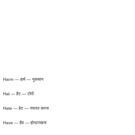
Harm — हार्म — नुकसान
Hat — हैट — टोपी
Hate — हेट — नफरत करना
Have — हैव — होना/रखना