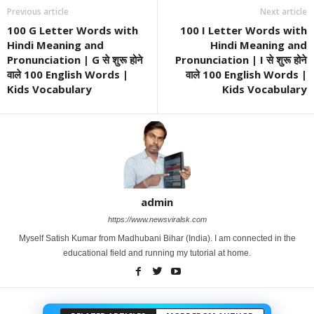
Previous article
Next article
100 G Letter Words with
100 I Letter Words with
Hindi Meaning and
Hindi Meaning and
Pronunciation | G से शुरू होने
Pronunciation | I से शुरू होने
वाले 100 English Words |
वाले 100 English Words |
Kids Vocabulary
Kids Vocabulary
admin
https://www.newsviralsk.com
Myself Satish Kumar from Madhubani Bihar (India). I am connected in the
educational field and running my tutorial at home.