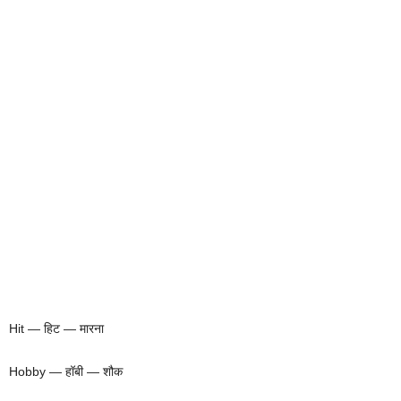
Hit — हिट — मारना
Hobby — हॉबी — शौक