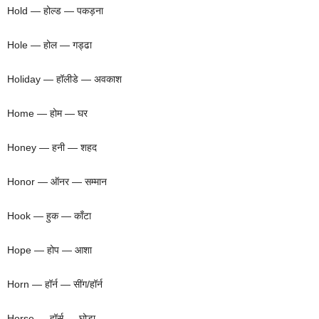
Hold — होल्ड — पकड़ना
Hole — होल — गड्ढा
Holiday — हॉलीडे — अवकाश
Home — होम — घर
Honey — हनी — शहद
Honor — ऑनर — सम्मान
Hook — हुक — काँटा
Hope — होप — आशा
Horn — हॉर्न — सींग/हॉर्न
Horse — हॉर्स — घोड़ा