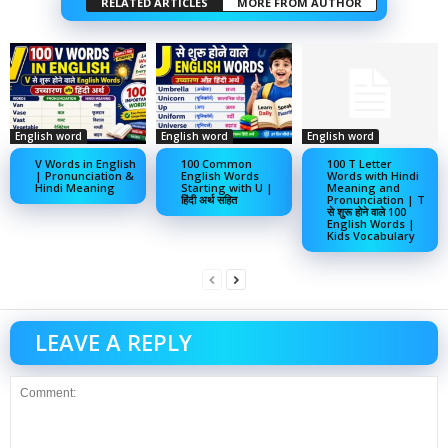
RELATED ARTICLES
MORE FROM AUTHOR
English word
English word
English word
V Words in English
100 Common
100 T Letter
| Pronunciation &
English Words
Words with Hindi
Hindi Meaning
Starting with U |
Meaning and
हिंदी अर्थ सहित
Pronunciation | T
से शुरू होने वाले 100
English Words |
Kids Vocabulary
LEAVE A REPLY