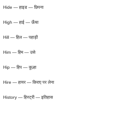
Hide — हाइड — छिपना
High — हाई — ऊँचा
Hill — हिल — पहाड़ी
Him — हिम — उसे
Hip — हिप — कूल्हा
Hire — हायर — किराए पर लेना
History — हिस्ट्री — इतिहास