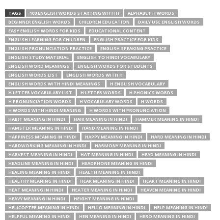
TAGS
100 ENGLISH WORDS STARTING WITH H
ALPHABET H WORDS
BEGINNER ENGLISH WORDS
CHILDREN EDUCATION
DAILY USE ENGLISH WORDS
EASY ENGLISH WORDS FOR KIDS
EDUCATIONAL CONTENT
ENGLISH LEARNING FOR CHILDREN
ENGLISH PRACTICE FOR KIDS
ENGLISH PRONUNCIATION PRACTICE
ENGLISH SPEAKING PRACTICE
ENGLISH STUDY MATERIAL
ENGLISH TO HINDI VOCABULARY
ENGLISH WORD MEANINGS
ENGLISH WORDS FOR STUDENTS
ENGLISH WORDS LIST
ENGLISH WORDS WITH H
ENGLISH WORDS WITH HINDI MEANINGS.
H ENGLISH VOCABULARY
H LETTER VOCABULARY LIST
H LETTER WORDS
H PHONICS WORDS
H PRONUNCIATION WORDS
H VOCABULARY WORDS
H WORDS
H WORDS WITH HINDI MEANING
H WORDS WITH PRONUNCIATION
HABIT MEANING IN HINDI
HAIR MEANING IN HINDI
HAMMER MEANING IN HINDI
HAMSTER MEANING IN HINDI
HAND MEANING IN HINDI
HAPPINESS MEANING IN HINDI
HAPPY MEANING IN HINDI
HARD MEANING IN HINDI
HARDWORKING MEANING IN HINDI
HARMONY MEANING IN HINDI
HARVEST MEANING IN HINDI
HAT MEANING IN HINDI
HEAD MEANING IN HINDI
HEADLINE MEANING IN HINDI
HEADPHONE MEANING IN HINDI
HEALING MEANING IN HINDI
HEALTH MEANING IN HINDI
HEALTHY MEANING IN HINDI
HEAR MEANING IN HINDI
HEART MEANING IN HINDI
HEAT MEANING IN HINDI
HEATER MEANING IN HINDI
HEAVEN MEANING IN HINDI
HEAVY MEANING IN HINDI
HEIGHT MEANING IN HINDI
HELICOPTER MEANING IN HINDI
HELLO MEANING IN HINDI
HELP MEANING IN HINDI
HELPFUL MEANING IN HINDI
HEN MEANING IN HINDI
HERO MEANING IN HINDI