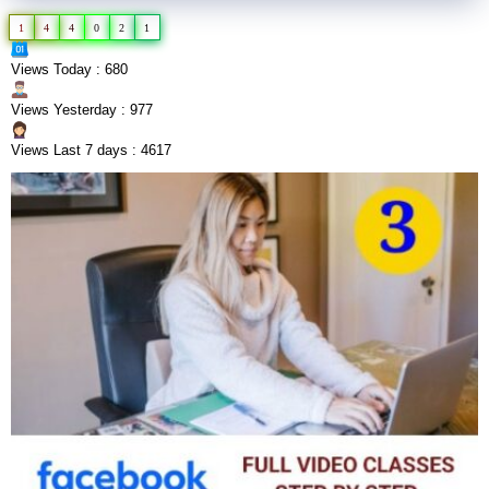
1
4
4
0
2
1
Views Today : 680
Views Yesterday : 977
Views Last 7 days : 4617