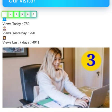
Our Visitor
1
4
3
9
8
5
Views Today : 759
Views Yesterday : 990
Views Last 7 days : 4041