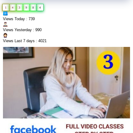
1
4
3
9
8
4
Views Today : 739
Views Yesterday : 990
Views Last 7 days : 4021