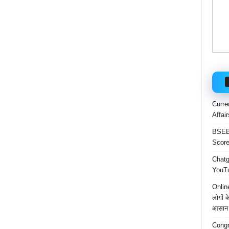
Curre
Affai
BSEB 
Score
Chatgp
YouTu
Onlin
लोगों 
आसान 
Congr