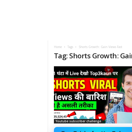
Home
Tags
Shorts Growth: Gain Views Fast
Tag: Shorts Growth: Gai
Youtube subscriber challenge