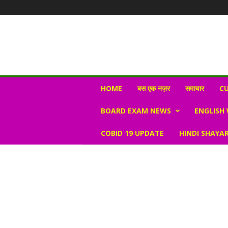
N
HOME
बस एक नज़र
समाचार
CU
e
w
BOARD EXAM NEWS
ENGLISH
s
V
COBID 19 UPDATE
HINDI SHAYAR
i
r
a
l
S
K