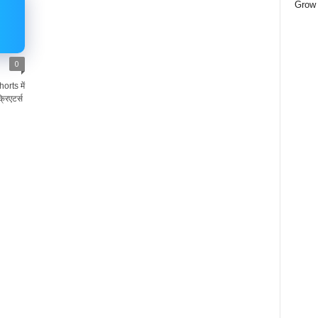
Grow 
0
rts में
रिएटर्स