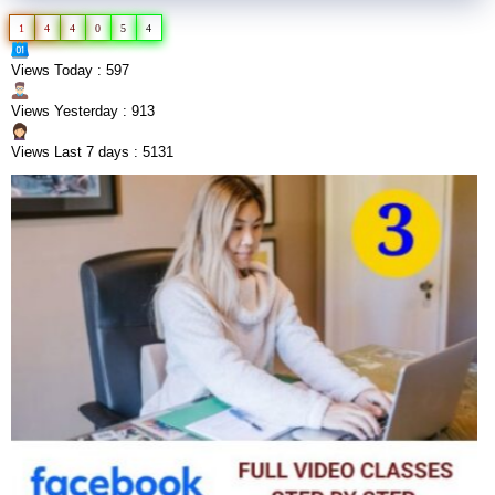
1
4
4
0
5
4
Views Today : 597
Views Yesterday : 913
Views Last 7 days : 5131