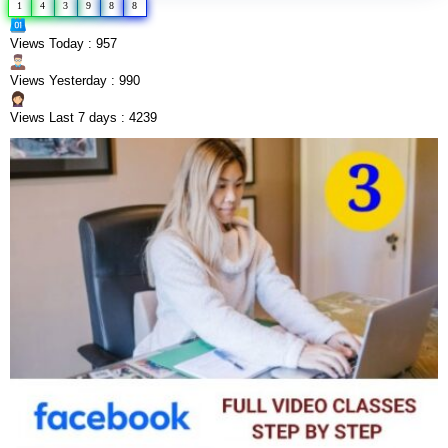
1
4
3
9
8
8
Views Today : 957
Views Yesterday : 990
Views Last 7 days : 4239