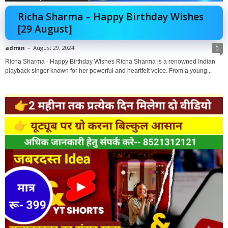
Richa Sharma – Happy Birthday Wishes
[29 August]
admin
-
August 29, 2024
0
Richa Sharma - Happy Birthday Wishes Richa Sharma is a renowned Indian
playback singer known for her powerful and heartfelt voice. From a young...