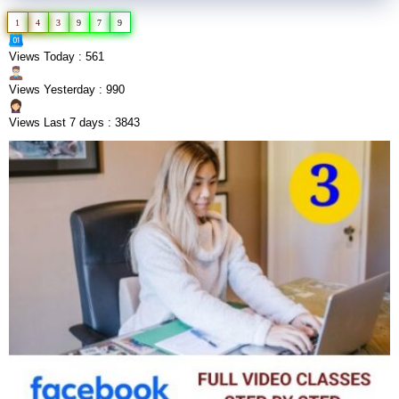
1
4
3
9
7
9
Views Today : 561
Views Yesterday : 990
Views Last 7 days : 3843