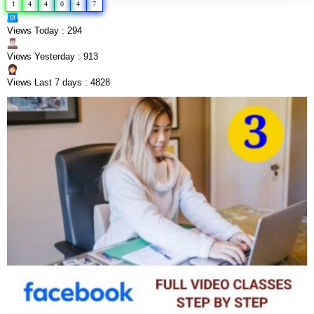
1
4
4
0
4
7
Views Today : 294
Views Yesterday : 913
Views Last 7 days : 4828