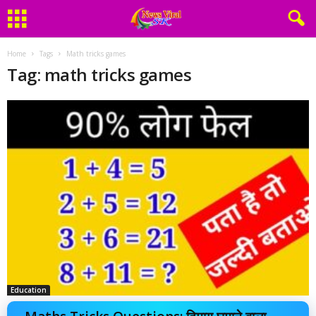
Home
Tags
Math tricks games
Tag: math tricks games
Education