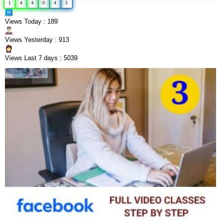
1
4
4
0
4
3
Views Today : 189
Views Yesterday : 913
Views Last 7 days : 5039