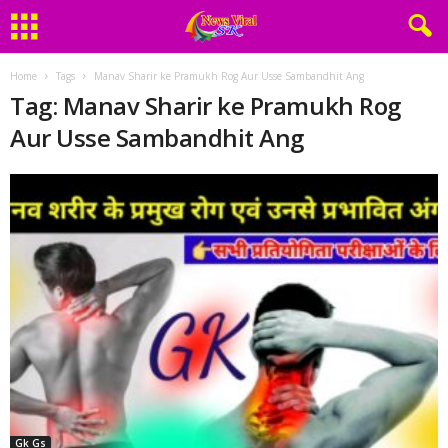
Home
Tags
Manav Sharir ke Pramukh Rog Aur Usse Sambandhit Ang
Tag: Manav Sharir ke Pramukh Rog
Aur Usse Sambandhit Ang
Gk Gs