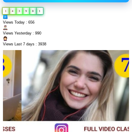
1
4
3
9
8
1
Views Today : 656
Views Yesterday : 990
Views Last 7 days : 3938