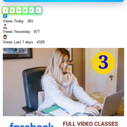
1
4
4
0
1
1
Views Today : 391
Views Yesterday : 977
Views Last 7 days : 4328