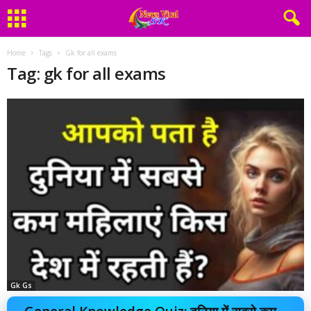
Home
Tags
Gk for all exams
Tag: gk for all exams
Gk Gs