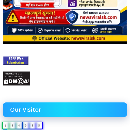
Our Visitor
1
4
4
0
9
5