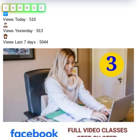
1
4
4
0
5
2
Views Today : 510
Views Yesterday : 913
Views Last 7 days : 5044