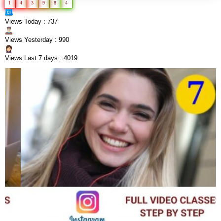
1
4
3
9
8
4
Views Today : 737
Views Yesterday : 990
Views Last 7 days : 4019