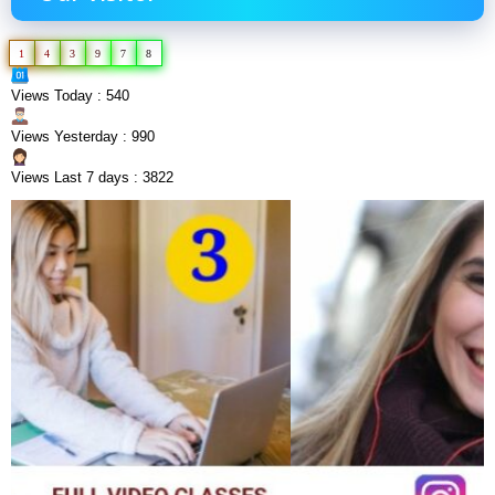
1
4
3
9
7
8
Views Today : 540
Views Yesterday : 990
Views Last 7 days : 3822