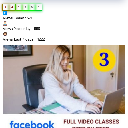
1
4
3
9
8
8
Views Today : 940
Views Yesterday : 990
Views Last 7 days : 4222