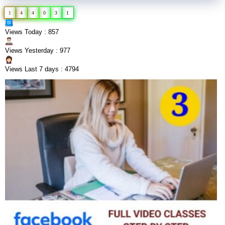
1
4
4
0
3
1
Views Today : 857
Views Yesterday : 977
Views Last 7 days : 4794