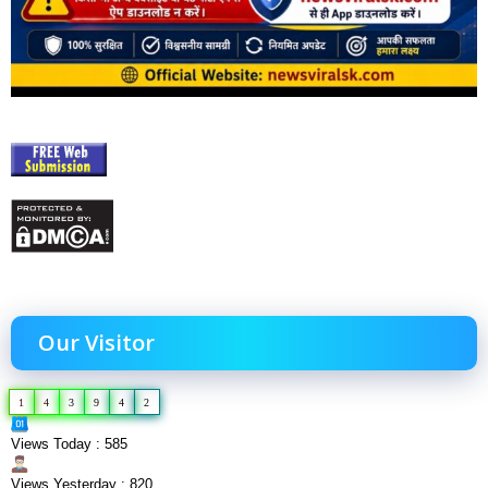
Our Visitor
1
4
3
9
4
2
Views Today : 585
Views Yesterday : 820