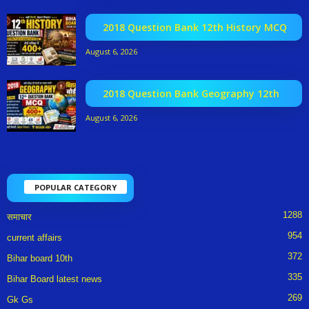
2018 Question Bank 12th History MCQ
August 6, 2026
2018 Question Bank Geography 12th
August 6, 2026
POPULAR CATEGORY
1288
समाचार
954
current affairs
372
Bihar board 10th
335
Bihar Board latest news
269
Gk Gs