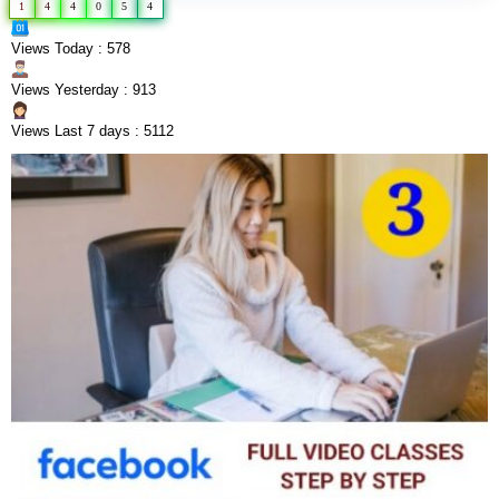
1
4
4
0
5
4
Views Today : 578
Views Yesterday : 913
Views Last 7 days : 5112