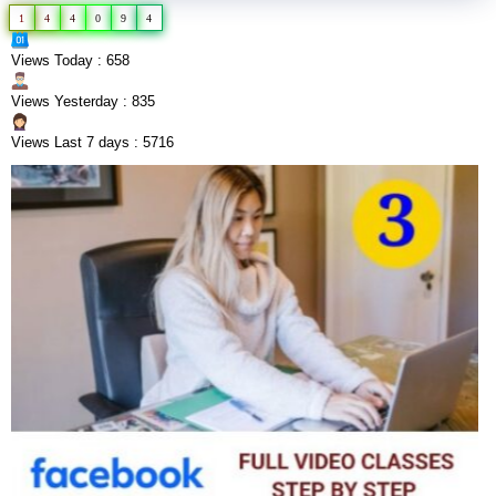
1
4
4
0
9
4
Views Today : 658
Views Yesterday : 835
Views Last 7 days : 5716