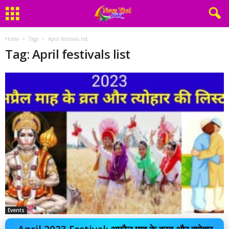
Home
Tags
April festivals list
Tag: April festivals list
Events