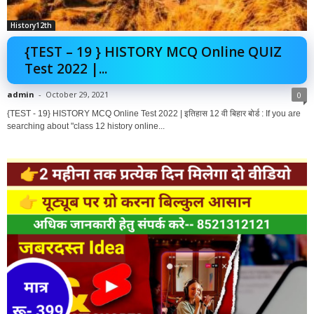
History12th
{TEST – 19 } HISTORY MCQ Online QUIZ
Test 2022 |...
admin
-
October 29, 2021
0
{TEST - 19} HISTORY MCQ Online Test 2022 | इतिहास 12 वी बिहार बोर्ड : If you are
searching about "class 12 history online...