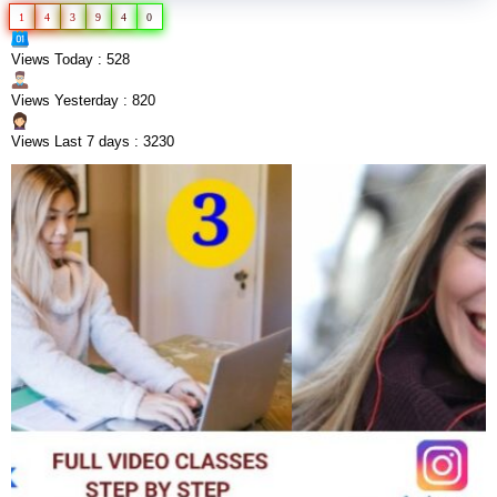
1
4
3
9
4
0
Views Today : 528
Views Yesterday : 820
Views Last 7 days : 3230