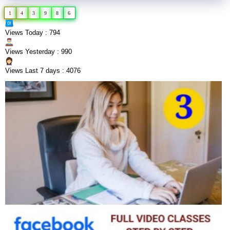
1
4
3
9
8
6
Views Today : 794
Views Yesterday : 990
Views Last 7 days : 4076