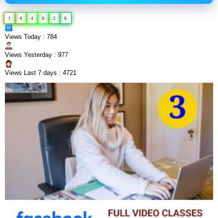
1
4
4
0
2
6
Views Today : 784
Views Yesterday : 977
Views Last 7 days : 4721