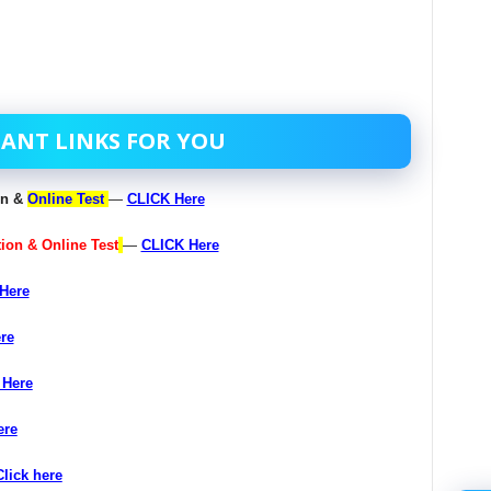
ANT LINKS FOR YOU
on &
Online Test
—
CLICK Here
on & Online Test
—
CLICK Here
Here
re
 Here
ere
Click here