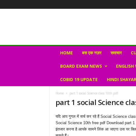
N
HOME
बस एक नज़र
समाचार
CU
e
w
BOARD EXAM NEWS
ENGLISH
s
V
COBID 19 UPDATE
HINDI SHAYAR
i
r
a
Home
part 1 social Science class 10th pdf
l
part 1 social Science cl
S
K
यदि आप गूगल में सर्च कर रहे हैं Social Science clas
Social Science 10th free pdf Download part 1 प
इंतजार करना है आपके सामने लिंक आ जाएगा उस पर 
सकते हैं।