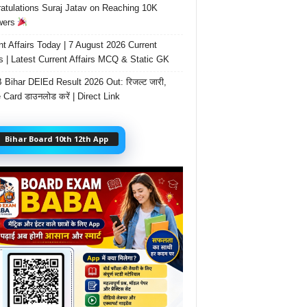
atulations Suraj Jatav on Reaching 10K
wers
nt Affairs Today | 7 August 2026 Current
rs | Latest Current Affairs MCQ & Static GK
Bihar DElEd Result 2026 Out: रिजल्ट जारी,
 Card डाउनलोड करें | Direct Link
Bihar Board 10th 12th App