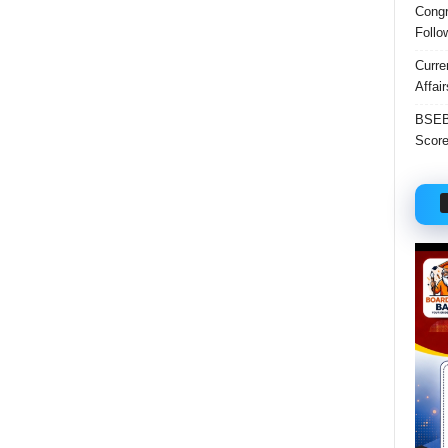
Congr
Follo
Curre
Affai
BSEB 
Score