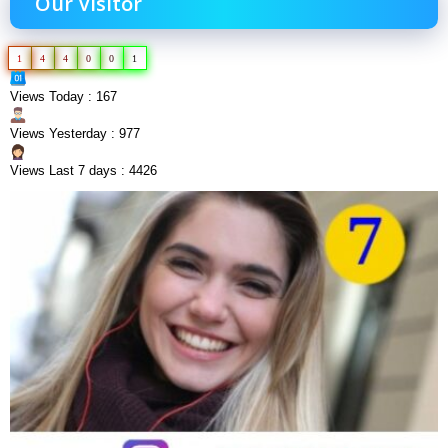
Our Visitor
1
4
4
0
0
1
Views Today : 167
Views Yesterday : 977
Views Last 7 days : 4426