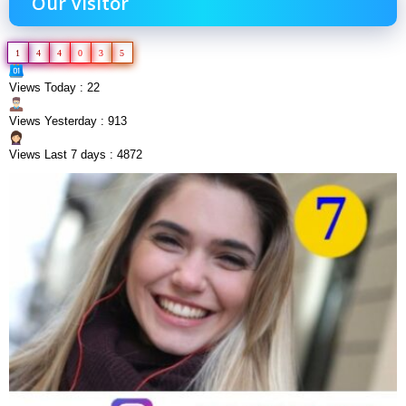
Our Visitor
1
4
4
0
3
5
Views Today : 22
Views Yesterday : 913
Views Last 7 days : 4872