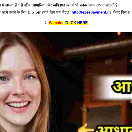
 में बाधक ही नहीं बल्कि
सामाजिक
और
व्यक्तिगत
रूप से भी
नकारात्मक
प्रभाव डालती है।
ो खत्म करने के लिए
D.S Sir
हमारे लिए एक पोर्टल
http://ezeepayment.in
तैयार किए है।
?
Website
CLICK HERE