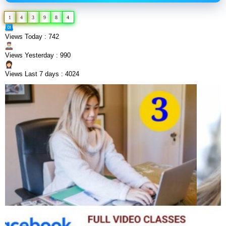
1
4
3
9
8
4
Views Today : 742
Views Yesterday : 990
Views Last 7 days : 4024