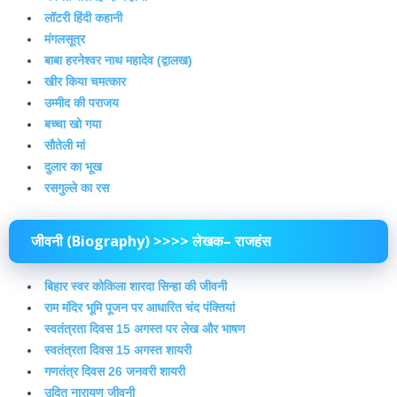
लॉटरी हिंदी कहानी
मंगलसूत्र
बाबा हरनेश्वर नाथ महादेव (द्वालख)
खीर किया चमत्कार
उम्मीद की पराजय
बच्चा खो गया
सौतेली मां
दुलार का भूख
रसगुल्ले का रस
जीवनी (Biography) >>>> लेखक– राजहंस
बिहार स्वर कोकिला शारदा सिन्हा की जीवनी
राम मंदिर भूमि पूजन पर आधारित चंद पंक्तियां
स्वतंत्रता दिवस 15 अगस्त पर लेख और भाषण
स्वतंत्रता दिवस 15 अगस्त शायरी
गणतंत्र दिवस 26 जनवरी शायरी
उदित नारायण जीवनी