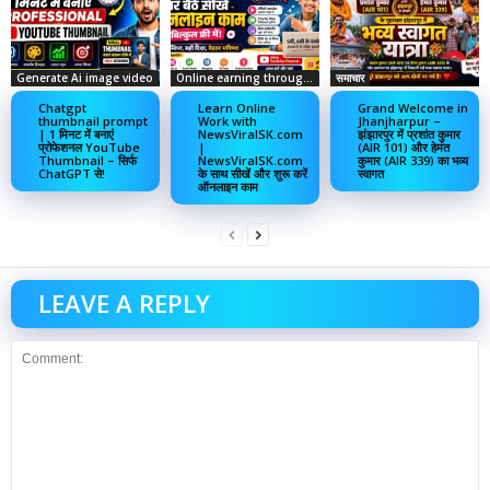
Generate Ai image video
Online earning through social media
समाचार
Chatgpt
Learn Online
Grand Welcome in
thumbnail prompt
Work with
Jhanjharpur –
| 1 मिनट में बनाएं
NewsViralSK.com
झंझारपुर में प्रशांत कुमार
प्रोफेशनल YouTube
|
(AIR 101) और हेमंत
Thumbnail – सिर्फ
NewsViralSK.com
कुमार (AIR 339) का भव्य
ChatGPT से!
के साथ सीखें और शुरू करें
स्वागत
ऑनलाइन काम
LEAVE A REPLY