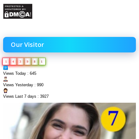
Our Visitor
1
4
3
9
8
1
Views Today : 645
Views Yesterday : 990
Views Last 7 days : 3927