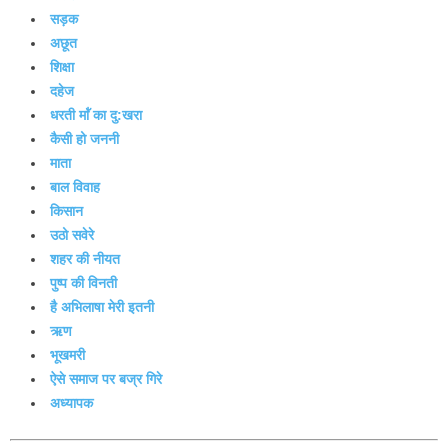
सड़क
अछूत
शिक्षा
दहेज
धरती माॅ॑ का दु:खरा
कैसी हो जननी
माता
बाल विवाह
किसान
उठो सवेरे
शहर की नीयत
पुष्प की विनती
है अभिलाषा मेरी इतनी
ऋण
भूखमरी
ऐसे समाज पर बज्र गिरे
अध्यापक